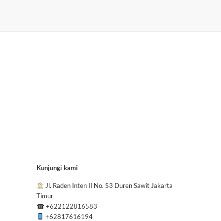
Kunjungi kami
Jl. Raden Inten II No. 53 Duren Sawit Jakarta
Timur
☎
+622122816583
+62817616194