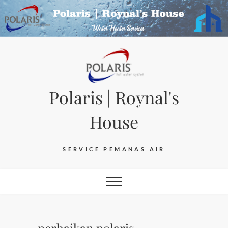
Skip
to
content
Polaris | Roynal's
House
SERVICE PEMANAS AIR
perbaikan polaris