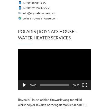
+62818201336
+6281212407272
info@roynalshouse.com
polaris.roynalshouse.com
POLARIS | ROYNAL’S HOUSE –
WATER HEATER SERVICES
Pemutar
Video
00:00
00:20
Roynal's House adalah timwork yang memiliki
workshop di Jakarta berpengalaman lebih dari 10