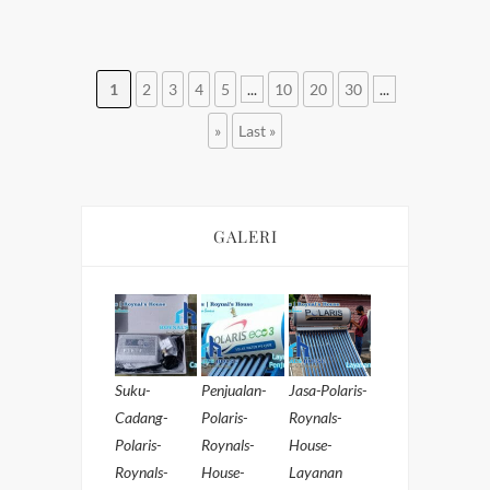
1
2
3
4
5
...
10
20
30
...
»
Last »
GALERI
Suku-
Penjualan-
Jasa-Polaris-
Cadang-
Polaris-
Roynals-
Polaris-
Roynals-
House-
Roynals-
House-
Layanan