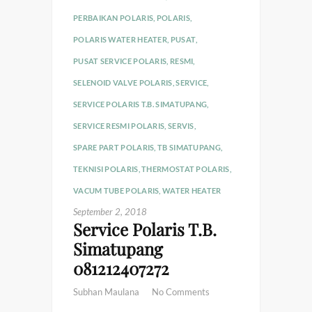
PERBAIKAN POLARIS
,
POLARIS
,
POLARIS WATER HEATER
,
PUSAT
,
PUSAT SERVICE POLARIS
,
RESMI
,
SELENOID VALVE POLARIS
,
SERVICE
,
SERVICE POLARIS T.B. SIMATUPANG
,
SERVICE RESMI POLARIS
,
SERVIS
,
SPARE PART POLARIS
,
TB SIMATUPANG
,
TEKNISI POLARIS
,
THERMOSTAT POLARIS
,
VACUM TUBE POLARIS
,
WATER HEATER
September 2, 2018
Service Polaris T.B.
Simatupang
081212407272
Subhan Maulana
No Comments