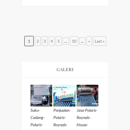
1
2
3
4
5
...
10
...
»
Last »
GALERI
Suku-
Penjualan-
Jasa-Polaris-
Cadang-
Polaris-
Roynals-
Polaris-
Roynals-
House-