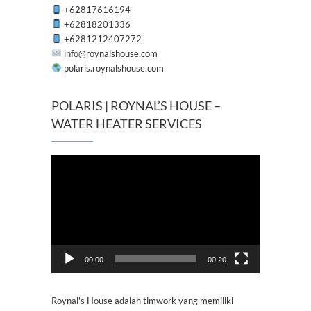
+62817616194
+62818201336
+6281212407272
info@roynalshouse.com
polaris.roynalshouse.com
POLARIS | ROYNAL’S HOUSE –
WATER HEATER SERVICES
Pemutar
Video
00:00
00:20
Roynal's House adalah timwork yang memiliki