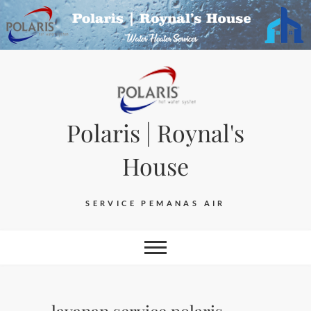
Skip
to
content
Polaris | Roynal's
House
SERVICE PEMANAS AIR
layanan service polaris