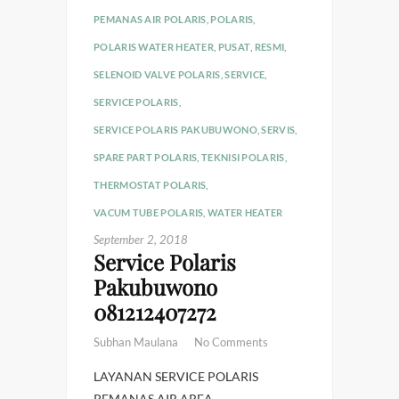
PEMANAS AIR POLARIS
,
POLARIS
,
POLARIS WATER HEATER
,
PUSAT
,
RESMI
,
SELENOID VALVE POLARIS
,
SERVICE
,
SERVICE POLARIS
,
SERVICE POLARIS PAKUBUWONO
,
SERVIS
,
SPARE PART POLARIS
,
TEKNISI POLARIS
,
THERMOSTAT POLARIS
,
VACUM TUBE POLARIS
,
WATER HEATER
September 2, 2018
Service Polaris
Pakubuwono
081212407272
Subhan Maulana
No Comments
LAYANAN SERVICE POLARIS
PEMANAS AIR AREA