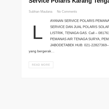
Service Polaris Karang Ten
Subhan Maulana
No Comments
AYANAN SERVICE POLARIS PEMANA
L
SERVICE DAN JUAL POLARIS SOLA
LISTRIK, TENAGA GAS. Call – 081
PEMANAS AIR TENAGA SURYA, PEMA
JABODETABEK HUB: 021-22827369– 0
yang bergerak…
READ MORE