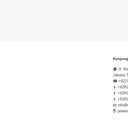
Kunjung
🏠
Jl. R
Jakarta 
☎
+622
📱
+6281
📱
+6281
📱
+6281
📧
info@
🌎
polar