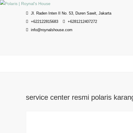
Skip
to
Jl. Raden Inten II No. 53, Duren Sawit, Jakarta
content
+622122815683
+6281212407272
info@roynalshouse.com
service center resmi polaris kara