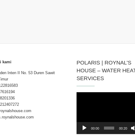
i kami
POLARIS | ROYNAL’S
HOUSE – WATER HEA
aden Inten II No. 53 Duren Sawit
SERVICES
Timur
122816583
7616194
Pemutar
8201336
Video
212407272
roynalshouse.com
is.roynalshouse.com
00:00
00:20