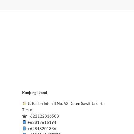
Kunjungi kami
Jl. Raden Inten II No. 53 Duren Sawit Jakarta
Timur
☎
+622122816583
+62817616194
+62818201336