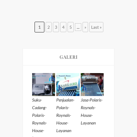
1
2
3
4
5
...
»
Last »
GALERI
Suku-
Penjualan-
Jasa-Polaris-
Cadang-
Polaris-
Roynals-
Polaris-
Roynals-
House-
Roynals-
House-
Layanan
House-
Layanan