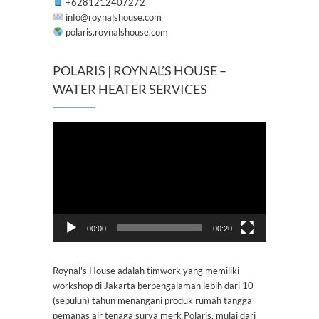
+6281212407272
info@roynalshouse.com
polaris.roynalshouse.com
POLARIS | ROYNAL’S HOUSE –
WATER HEATER SERVICES
Pemutar
Video
00:00
00:20
Roynal's House adalah timwork yang memiliki
workshop di Jakarta berpengalaman lebih dari 10
(sepuluh) tahun menangani produk rumah tangga
pemanas air tenaga surya merk Polaris, mulai dari