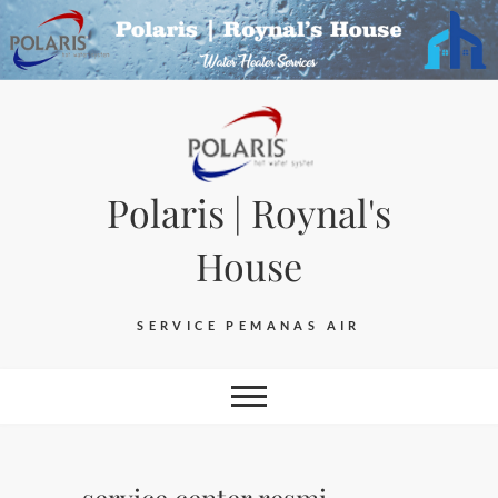
Skip
to
content
Polaris | Roynal's
House
SERVICE PEMANAS AIR
service center resmi