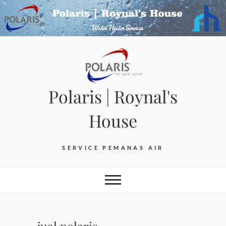
Skip
to
content
Polaris | Roynal's
House
SERVICE PEMANAS AIR
jual polaris