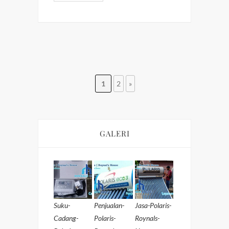
1
2
»
GALERI
Suku-
Penjualan-
Jasa-Polaris-
Cadang-
Polaris-
Roynals-