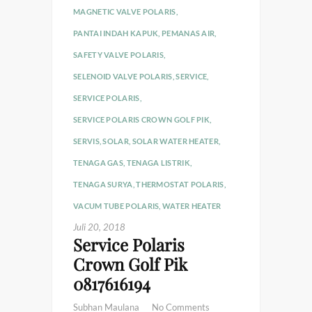
MAGNETIC VALVE POLARIS
,
PANTAI INDAH KAPUK
,
PEMANAS AIR
,
SAFETY VALVE POLARIS
,
SELENOID VALVE POLARIS
,
SERVICE
,
SERVICE POLARIS
,
SERVICE POLARIS CROWN GOLF PIK
,
SERVIS
,
SOLAR
,
SOLAR WATER HEATER
,
TENAGA GAS
,
TENAGA LISTRIK
,
TENAGA SURYA
,
THERMOSTAT POLARIS
,
VACUM TUBE POLARIS
,
WATER HEATER
Juli 20, 2018
Service Polaris
Crown Golf Pik
0817616194
Subhan Maulana
No Comments