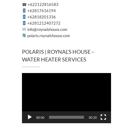
☎
+622122816583
+62817616194
+62818201336
+6281212407272
info@roynalshouse.com
polaris.roynalshouse.com
POLARIS | ROYNAL’S HOUSE –
WATER HEATER SERVICES
Pemutar
Video
00:00
00:20