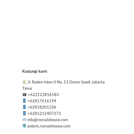
Kunjungi kami
Jl. Raden Inten II No. 53 Duren Sawit Jakarta
Timur
☎
+622122816583
+62817616194
+62818201336
+6281212407272
info@roynalshouse.com
polaris.roynalshouse.com