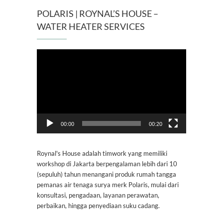
POLARIS | ROYNAL’S HOUSE –
WATER HEATER SERVICES
Pemutar
Video
00:00
00:20
Roynal's House adalah timwork yang memiliki
workshop di Jakarta berpengalaman lebih dari 10
(sepuluh) tahun menangani produk rumah tangga
pemanas air tenaga surya merk Polaris, mulai dari
konsultasi, pengadaan, layanan perawatan,
perbaikan, hingga penyediaan suku cadang.