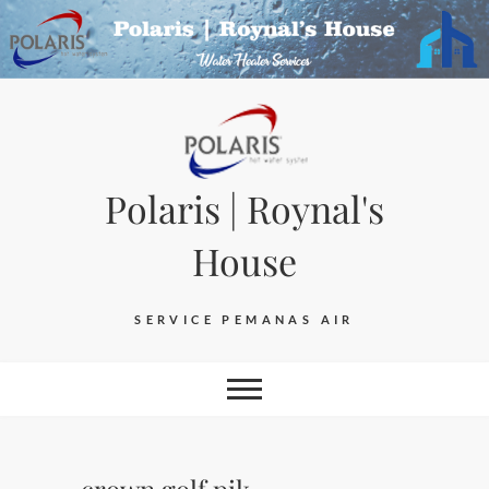
Skip
to
content
Polaris | Roynal's
House
SERVICE PEMANAS AIR
crown golf pik