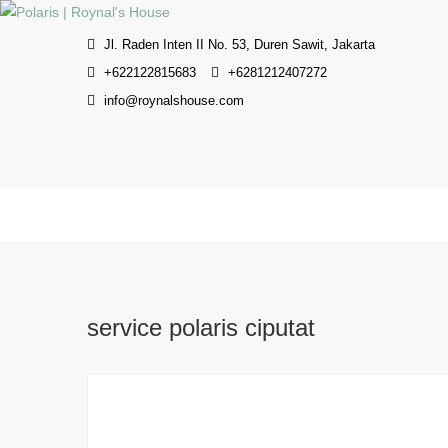
Skip
to
Jl. Raden Inten II No. 53, Duren Sawit, Jakarta
content
+622122815683
+6281212407272
info@roynalshouse.com
service polaris ciputat