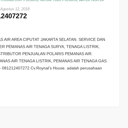
THERMOSTAT POLARIS
,
VACUM TUBE POLARIS
,
WATER HEATER
Agustus 12, 2018
12407272
 AIR AREA CIPUTAT JAKARTA SELATAN. SERVICE DAN
ER PEMANAS AIR TENAGA SURYA, TENAGA LISTRIK,
DISTRIBUTOR PENJUALAN POLARIS PEMANAS AIR.
NAS AIR TENAGA LISTRIK, PEMANAS AIR TENAGA GAS.
081212407272 Cv.Roynal’s House. adalah perusahaan