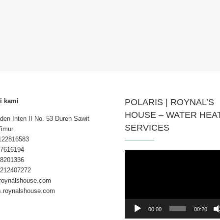
i kami
POLARIS | ROYNAL’S
HOUSE – WATER HEA
aden Inten II No. 53 Duren Sawit
SERVICES
Timur
122816583
7616194
Pemutar
8201336
Video
212407272
roynalshouse.com
is.roynalshouse.com
00:00
00:20