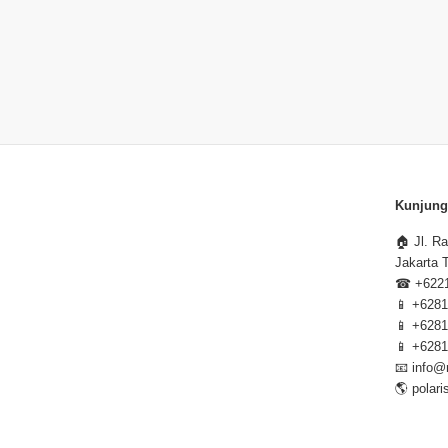
Kunjung
🏠
Jl. R
Jakarta 
☎
+622
📱
+6281
📱
+6281
📱
+6281
📧
info@
🌎
polar