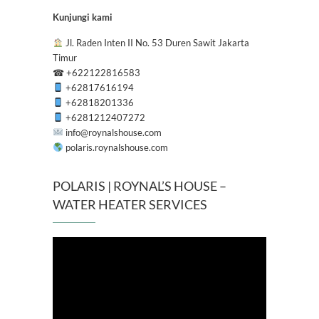
Kunjungi kami
Jl. Raden Inten II No. 53 Duren Sawit Jakarta
Timur
☎
+622122816583
+62817616194
+62818201336
+6281212407272
info@roynalshouse.com
polaris.roynalshouse.com
POLARIS | ROYNAL’S HOUSE –
WATER HEATER SERVICES
Pemutar
Video