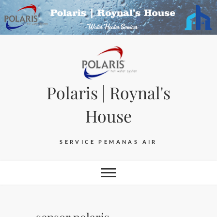
Skip
to
content
Polaris | Roynal's
House
SERVICE PEMANAS AIR
sensor polaris