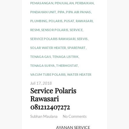
PEMASANGAN
,
PENJUALAN
,
PERBAIKAN
,
PINDAHAN UNIT
,
PIPA
,
PIPA AIR PANAS
,
PLUMBING
,
POLARIS
,
PUSAT
,
RAWASARI
,
RESMI
,
SENSOR POLARIS
,
SERVICE
,
SERVICE POLARIS RAWASARI
,
SERVIS
,
SOLAR WATER HEATER
,
SPAREPART
,
TENAGA GAS
,
TENAGA LISTRIK
,
TENAGA SURYA
,
THERMOSTAT
,
VACUM TUBE POLARIS
,
WATER HEATER
Juli 17, 2018
Service Polaris
Rawasari
081212407272
Subhan Maulana
No Comments