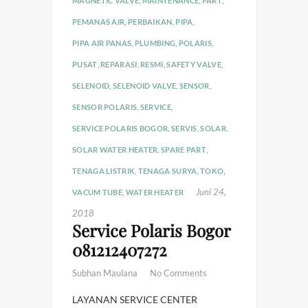
MAGNETIC VALVE
,
MAINTENANCE
,
PART
,
PEMANAS AIR
,
PERBAIKAN
,
PIPA
,
PIPA AIR PANAS
,
PLUMBING
,
POLARIS
,
PUSAT
,
REPARASI
,
RESMI
,
SAFETY VALVE
,
SELENOID
,
SELENOID VALVE
,
SENSOR
,
SENSOR POLARIS
,
SERVICE
,
SERVICE POLARIS BOGOR
,
SERVIS
,
SOLAR
,
SOLAR WATER HEATER
,
SPARE PART
,
TENAGA LISTRIK
,
TENAGA SURYA
,
TOKO
,
Juni 24,
VACUM TUBE
,
WATER HEATER
2018
Service Polaris Bogor
081212407272
Subhan Maulana
No Comments
LAYANAN SERVICE CENTER