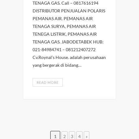
TENAGA GAS. Call – 0817616194
DISTRIBUTOR PENJUALAN POLARIS
PEMANAS AIR. PEMANAS AIR
TENAGA SURYA, PEMANAS AIR
TENEGA LISTRIK, PEMANAS AIR
TENAGA GAS. JABODETABEK HUB:
021-84984741 – 081212407272
Cv.Roynal’s House. adalah perusahaan
yang bergerak di bidang…
READ MORE
1
2
3
4
»