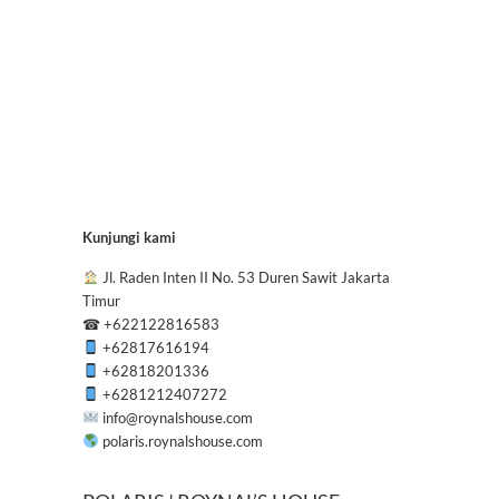
Kunjungi kami
Jl. Raden Inten II No. 53 Duren Sawit Jakarta
Timur
☎
+622122816583
+62817616194
+62818201336
+6281212407272
info@roynalshouse.com
polaris.roynalshouse.com