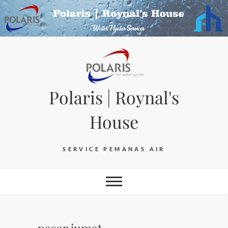
Skip
to
content
Polaris | Roynal's
House
SERVICE PEMANAS AIR
pasar jumat