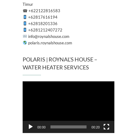
Timur
☎
+622122816583
+62817616194
+62818201336
+6281212407272
info@roynalshouse.com
polaris.roynalshouse.com
POLARIS | ROYNAL’S HOUSE –
WATER HEATER SERVICES
Pemutar
Video
00:00
00:20