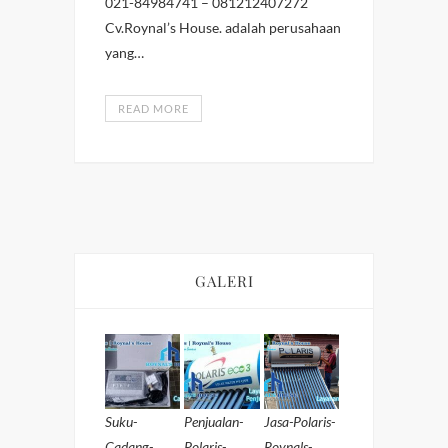
021-84984741 – 081212407272
Cv.Roynal’s House. adalah perusahaan
yang…
READ MORE
GALERI
Suku-
Penjualan-
Jasa-Polaris-
Cadang-
Polaris-
Roynals-