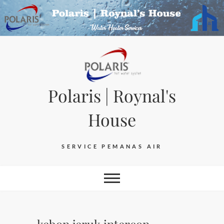
Skip
to
content
Polaris | Roynal's
House
SERVICE PEMANAS AIR
kebon jeruk intercon