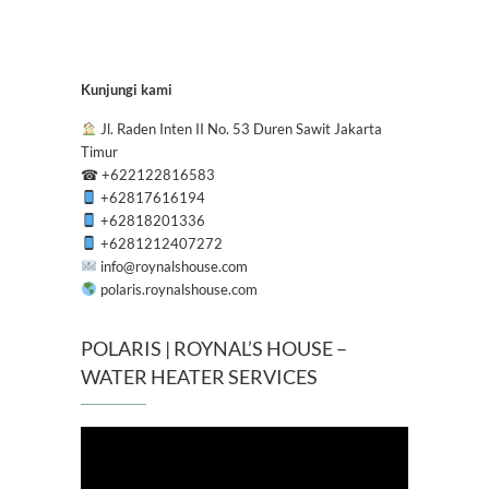
Kunjungi kami
Jl. Raden Inten II No. 53 Duren Sawit Jakarta
Timur
☎
+622122816583
+62817616194
+62818201336
+6281212407272
info@roynalshouse.com
polaris.roynalshouse.com
POLARIS | ROYNAL’S HOUSE –
WATER HEATER SERVICES
Pemutar
Video