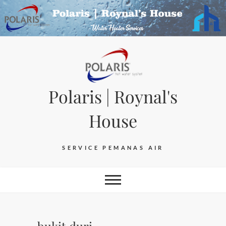
Skip
to
content
Polaris | Roynal's
House
SERVICE PEMANAS AIR
bukit duri