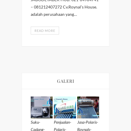
– 081212407272 Cv.Roynal’s House.
adalah perusahaan yang…
READ MORE
GALERI
Suku-
Penjualan-
Jasa-Polaris-
Cadang-
Polaris-
Roynals-