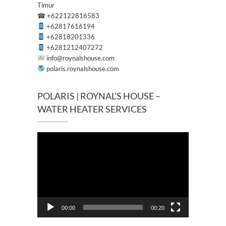
Timur
☎
+622122816583
+62817616194
+62818201336
+6281212407272
info@roynalshouse.com
polaris.roynalshouse.com
POLARIS | ROYNAL’S HOUSE –
WATER HEATER SERVICES
Pemutar
Video
00:00
00:20