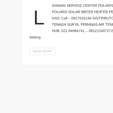
AYANAN SERVICE CENTER POLARIS
L
POLARIS SOLAR WATER HEATER PE
GAS. Call – 0817616194 DISTRIB
TENAGA SURYA, PEMANAS AIR TEN
HUB: 021-84984741 – 081212407272 C
bidang…
READ MORE