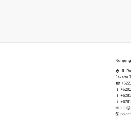
Kunjung
🏠
Jl. R
Jakarta 
☎
+622
📱
+6281
📱
+6281
📱
+6281
📧
info@
🌎
polar