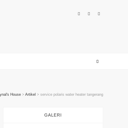
oynal's House
>
Artikel
>
service polaris water heater tangerang
GALERI