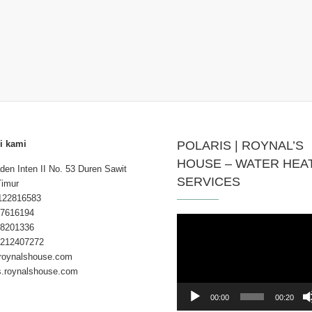
i kami
POLARIS | ROYNAL’S
HOUSE – WATER HEA
aden Inten II No. 53 Duren Sawit
SERVICES
Timur
122816583
7616194
Pemutar
8201336
Video
212407272
roynalshouse.com
is.roynalshouse.com
00:00
00:20