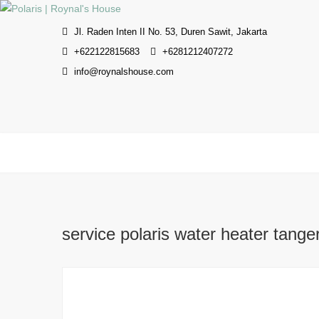
Skip
to
Jl. Raden Inten II No. 53, Duren Sawit, Jakarta
content
+622122815683
+6281212407272
info@roynalshouse.com
service polaris water heater tange