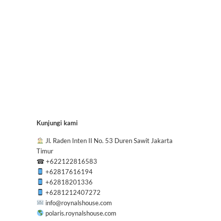
Kunjungi kami
Jl. Raden Inten II No. 53 Duren Sawit Jakarta
Timur
☎
+622122816583
+62817616194
+62818201336
+6281212407272
info@roynalshouse.com
polaris.roynalshouse.com