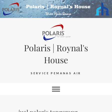
Skip
to
content
Polaris | Roynal's
House
SERVICE PEMANAS AIR
jual polaris tangerang