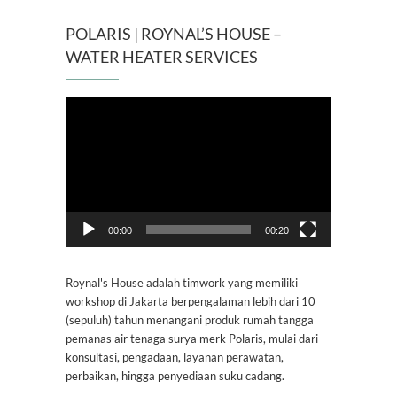
POLARIS | ROYNAL’S HOUSE –
WATER HEATER SERVICES
Pemutar
Video
00:00
00:20
Roynal's House adalah timwork yang memiliki
workshop di Jakarta berpengalaman lebih dari 10
(sepuluh) tahun menangani produk rumah tangga
pemanas air tenaga surya merk Polaris, mulai dari
konsultasi, pengadaan, layanan perawatan,
perbaikan, hingga penyediaan suku cadang.