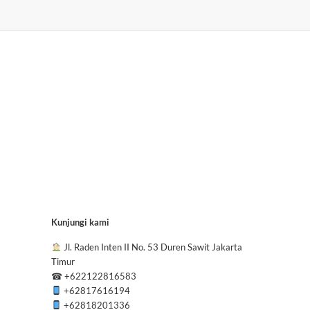
Kunjungi kami
Jl. Raden Inten II No. 53 Duren Sawit Jakarta
Timur
☎
+622122816583
+62817616194
+62818201336