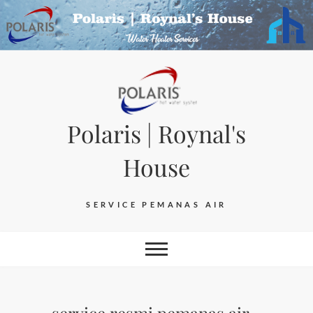
Skip
to
content
Polaris | Roynal's
House
SERVICE PEMANAS AIR
service resmi pemanas air