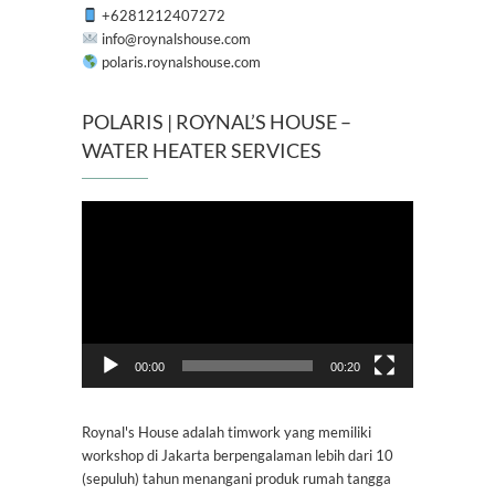
+6281212407272
info@roynalshouse.com
polaris.roynalshouse.com
POLARIS | ROYNAL’S HOUSE –
WATER HEATER SERVICES
Pemutar
Video
00:00
00:20
Roynal's House adalah timwork yang memiliki
workshop di Jakarta berpengalaman lebih dari 10
(sepuluh) tahun menangani produk rumah tangga